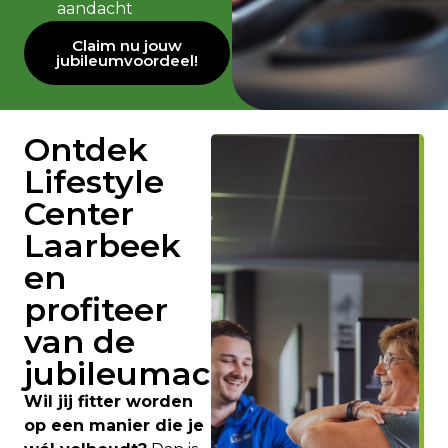
aandacht
Claim nu jouw
jubileumvoordeel!
Ontdek
Lifestyle
Center
Laarbeek
en
profiteer
van de
jubileumactie!
Wil jij fitter worden
op een manier die je