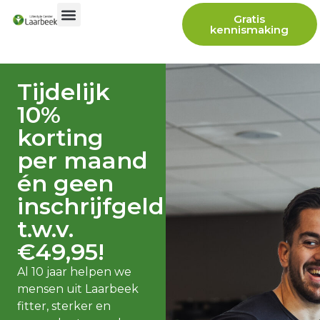
Gratis
kennismaking
Tijdelijk
10%
korting
per maand
én geen
inschrijfgeld
t.w.v.
€49,95!
Al 10 jaar helpen we
mensen uit Laarbeek
fitter, sterker en