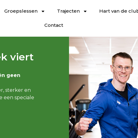
Groepslessen
Trajecten
Hart van de clu
Contact
k viert
 én geen
r, sterker en
 een speciale