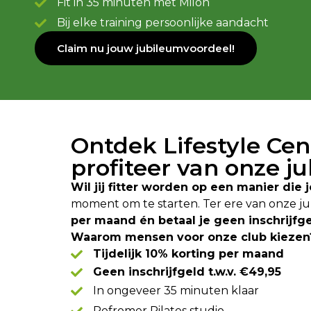
Fit in 35 minuten met Milon
Bij elke training persoonlijke aandacht
Claim nu jouw jubileumvoordeel!
Ontdek Lifestyle Ce
profiteer van onze j
Wil jij fitter worden op een manier die 
moment om te starten. Ter ere van onze jubi
per maand én betaal je geen inschrijfgel
Waarom mensen voor onze club kiezen
Tijdelijk 10% korting per maand
Geen inschrijfgeld t.w.v. €49,95
In ongeveer 35 minuten klaar
Refromer Pilates studio