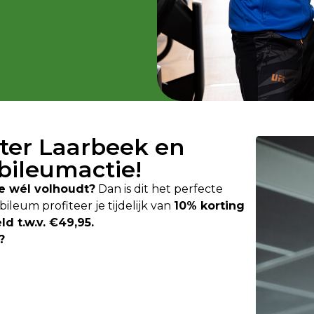
nter Laarbeek en
ubileumactie!
je wél volhoudt?
Dan is dit het perfecte
leum profiteer je tijdelijk van
10% korting
d t.w.v. €49,95.
?