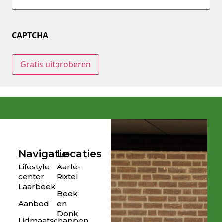
CAPTCHA
Navigatie
Locaties
Lifestyle
Aarle-
center
Rixtel
Laarbeek
Beek
Aanbod
en
Donk
Lidmaatschappen