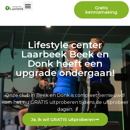
Gratis
kennismaking
Lifestyle center
Laarbeek Beek en
Donk heeft een
upgrade ondergaan!
Onze club in Beek en Donk is compleet vernieuwd!
Kom het nu GRATIS uitproberen tijdens de uitprobeer
dagen.
Ja, ik wil GRATIS uitproberen